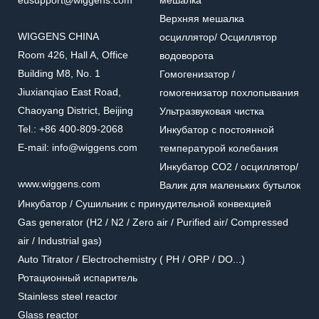
eusupport@wiggens.com
мешалка
Верхняя мешалка
WIGGENS CHINA
осциллятор/ Осциллятор
Room 426, Hall A, Office
водоворота
Building M8, No. 1
Гомогенизатор /
Jiuxianqiao East Road,
гомогенизатор похлопывания
Chaoyang District, Beijing
Ультразвуковая чистка
Tel.: +86 400-809-2068
Инкубатор с постоянной
E-mail: info@wiggens.com
температурой колебания
Инкубатор CO2 / осциллятор/
www.wiggens.com
Валик для маленьких бутылок
Инкубатор / Cушильник с принудительной конвекцией
Gas generator (H2 / N2 / Zero air / Purified air/ Compressed
air / Industrial gas)
Auto Titrator / Electrochemistry ( PH / ORP / DO...)
Ротационный испаритель
Stainless steel reactor
Glass reactor