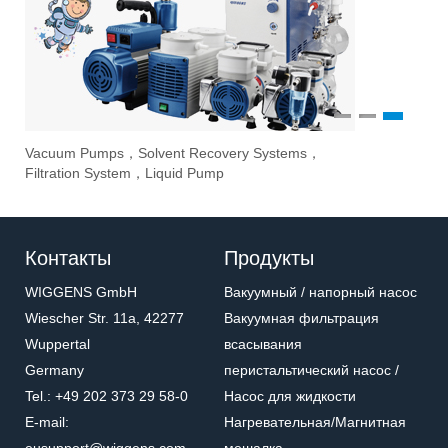
1
2
3
Vacuum Pumps，Solvent Recovery Systems，
Ove
Sti
Eva
Filtration System，Liquid Pump
Stir
Контакты
Продукты
WIGGENS GmbH
Вакуумный / напорный насос
Wiescher Str. 11a, 42277
Вакуумная фильтрация
Wuppertal
всасывания
Germany
перистальтический насос /
Tel.: +49 202 373 29 58-0
Насос для жидкости
E-mail:
Нагревательная/Mагнитная