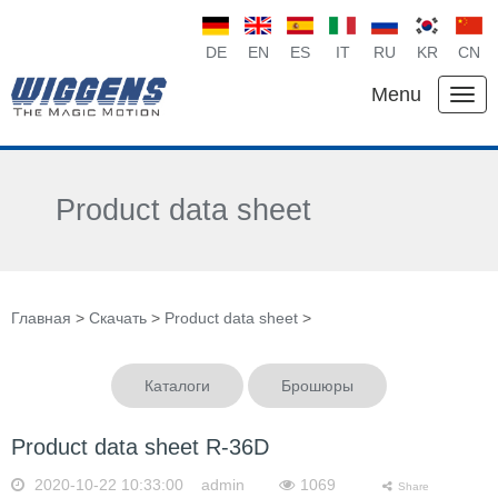
DE
EN
ES
IT
RU
KR
CN
Menu
Product data sheet
Главная
>
Скачать
>
Product data sheet
>
Каталоги
Брошюры
Product data sheet R-36D
2020-10-22 10:33:00 admin
1069
Share