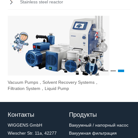
Stainless steel reactor
1
2
3
Vacuum Pumps，Solvent Recovery Systems，
Ove
Sti
Eva
Filtration System，Liquid Pump
Stir
Контакты
Продукты
WIGGENS GmbH
Вакуумный / напорный насос
Wiescher Str. 11a, 42277
Вакуумная фильтрация