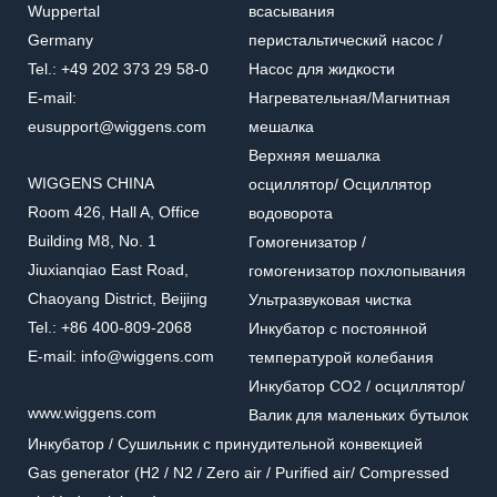
Wuppertal
всасывания
Germany
перистальтический насос /
Tel.: +49 202 373 29 58-0
Насос для жидкости
E-mail:
Нагревательная/Mагнитная
eusupport@wiggens.com
мешалка
Верхняя мешалка
WIGGENS CHINA
осциллятор/ Осциллятор
Room 426, Hall A, Office
водоворота
Building M8, No. 1
Гомогенизатор /
Jiuxianqiao East Road,
гомогенизатор похлопывания
Chaoyang District, Beijing
Ультразвуковая чистка
Tel.: +86 400-809-2068
Инкубатор с постоянной
E-mail: info@wiggens.com
температурой колебания
Инкубатор CO2 / осциллятор/
www.wiggens.com
Валик для маленьких бутылок
Инкубатор / Cушильник с принудительной конвекцией
Gas generator (H2 / N2 / Zero air / Purified air/ Compressed