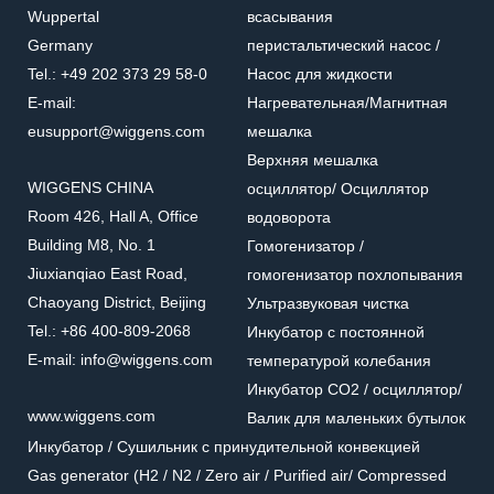
Wuppertal
всасывания
Germany
перистальтический насос /
Tel.: +49 202 373 29 58-0
Насос для жидкости
E-mail:
Нагревательная/Mагнитная
eusupport@wiggens.com
мешалка
Верхняя мешалка
WIGGENS CHINA
осциллятор/ Осциллятор
Room 426, Hall A, Office
водоворота
Building M8, No. 1
Гомогенизатор /
Jiuxianqiao East Road,
гомогенизатор похлопывания
Chaoyang District, Beijing
Ультразвуковая чистка
Tel.: +86 400-809-2068
Инкубатор с постоянной
E-mail: info@wiggens.com
температурой колебания
Инкубатор CO2 / осциллятор/
www.wiggens.com
Валик для маленьких бутылок
Инкубатор / Cушильник с принудительной конвекцией
Gas generator (H2 / N2 / Zero air / Purified air/ Compressed