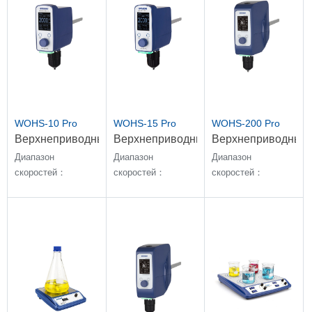
WOHS-10 Pro
WOHS-15 Pro
WOHS-200 Pro
Верхнеприводные
Верхнеприводные
Верхнеприводные
мешалки
мешалки
мешалки
Диапазон
Диапазон
Диапазон
скоростей：
скоростей：
скоростей：
40~2000 об/мин
40~2000 об/мин
30~3000 об/мин