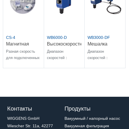
CS-4
WB6000-D
WB3000-DF
Магнитная
Высокоскоростная
Мешалка
водонепроницаемый
мешалка с
верхнеприводная
Разная скорость
Диапазон
Диапазон
смеситель
высоким
раздельного
для подключенных
скоростей：
скоростей：
крутящим
типа
мешалок
20~1800 об/мин
30~3000 об/мин
моментом
Контакты
Продукты
WIGGENS GmbH
Вакуумный / напорный насос
Wiescher Str. 11a, 42277
Вакуумная фильтрация