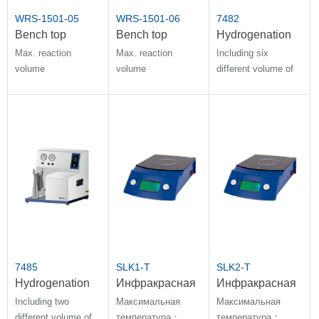
WRS-1501-05
WRS-1501-06
7482
Bench top
Bench top
Hydrogenation
reactor, all-in-
reactor, all-in-
Reactor
Max. reaction
Max. reaction
Including six
one, jacketed,
one, jacketed,
volume
volume
different volume of
2000ml
5000ml
recommendation：
recommendation：
vessels, from 9 to
2000ml
5000ml
335ml
7485
SLK1-T
SLK2-T
Hydrogenation
Инфракрасная
Инфракрасная
Reactor
горячая
нагревательная
Including two
Максимальная
Максимальная
пластина
пластина
different volume of
температура：
температура：