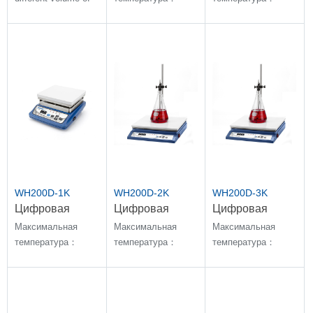
vessels, 950ml and
550℃
550℃
1850ml
WH200D-1K
WH200D-2K
WH200D-3K
Цифровая
Цифровая
Цифровая
нагревательная
нагревательная
нагревательная
Максимальная
Максимальная
Максимальная
пластина
пластина
пластина
температура：
температура：
температура：
300℃
300℃
300℃