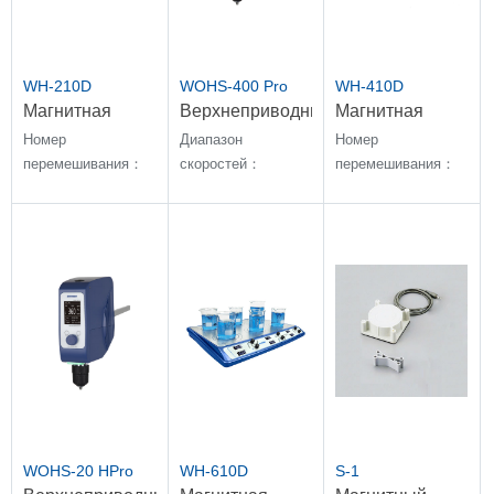
WH-210D
WOHS-400 Pro
WH-410D
Магнитная
Верхнеприводные
Магнитная
мешалка
мешалки
мешалка
Номер
Диапазон
Номер
перемешивания：
скоростей：
перемешивания：
1；Диапазон
20~1800 об/мин
4；Диапазон
скоростей：150 ~
скоростей：150 ~
1500rpm
1500rpm
WOHS-20 HPro
WH-610D
S-1