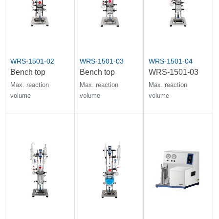
WRS-1501-02
WRS-1501-03
WRS-1501-04
Bench top
Bench top
WRS-1501-03
reactor, all-in-
reactor, all-in-
Max. reaction
Max. reaction
Max. reaction
one, jacketed,
one, jacketed,
volume
volume
volume
250ml
500ml
recommendation：
recommendation：
recommendation：
250ml
500ml
1000ml