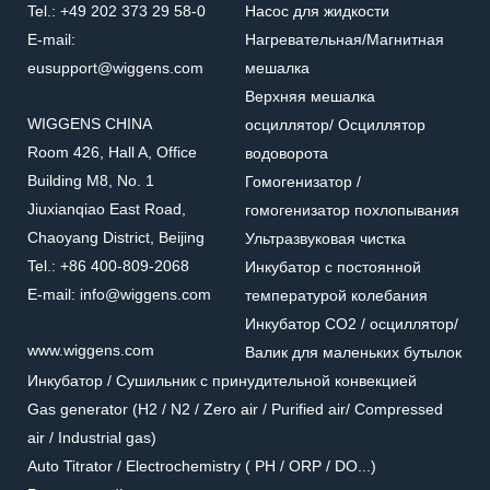
Tel.: +49 202 373 29 58-0
Насос для жидкости
E-mail:
Нагревательная/Mагнитная
eusupport@wiggens.com
мешалка
Верхняя мешалка
WIGGENS CHINA
осциллятор/ Осциллятор
Room 426, Hall A, Office
водоворота
Building M8, No. 1
Гомогенизатор /
Jiuxianqiao East Road,
гомогенизатор похлопывания
Chaoyang District, Beijing
Ультразвуковая чистка
Tel.: +86 400-809-2068
Инкубатор с постоянной
E-mail: info@wiggens.com
температурой колебания
Инкубатор CO2 / осциллятор/
www.wiggens.com
Валик для маленьких бутылок
Инкубатор / Cушильник с принудительной конвекцией
Gas generator (H2 / N2 / Zero air / Purified air/ Compressed
air / Industrial gas)
Auto Titrator / Electrochemistry ( PH / ORP / DO...)