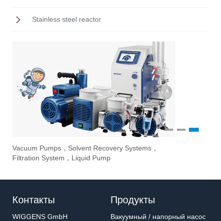
Stainless steel reactor
1
2
3
Vacuum Pumps，Solvent Recovery Systems，
Ove
Sti
Eva
Filtration System，Liquid Pump
Stir
Контакты
Продукты
WIGGENS GmbH
Вакуумный / напорный насос