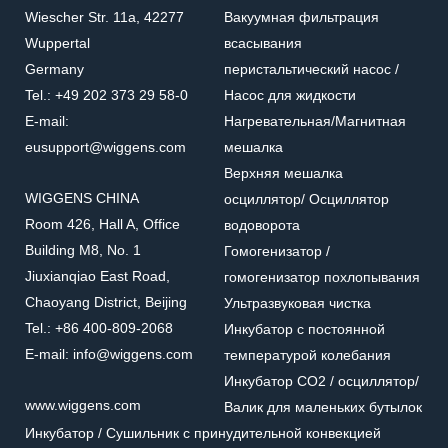
Wiescher Str. 11a, 42277
Вакуумная фильтрация
Wuppertal
всасывания
Germany
перистальтический насос /
Tel.: +49 202 373 29 58-0
Насос для жидкости
E-mail:
Нагревательная/Mагнитная
eusupport@wiggens.com
мешалка
Верхняя мешалка
WIGGENS CHINA
осциллятор/ Осциллятор
Room 426, Hall A, Office
водоворота
Building M8, No. 1
Гомогенизатор /
Jiuxianqiao East Road,
гомогенизатор похлопывания
Chaoyang District, Beijing
Ультразвуковая чистка
Tel.: +86 400-809-2068
Инкубатор с постоянной
E-mail: info@wiggens.com
температурой колебания
Инкубатор CO2 / осциллятор/
www.wiggens.com
Валик для маленьких бутылок
Инкубатор / Cушильник с принудительной конвекцией