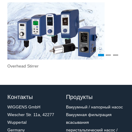
1
2
3
Overhead Stirrer
Sti
Vac
Eva
Stir
Fil
Контакты
Продукты
WIGGENS GmbH
Вакуумный / напорный насос
Wiescher Str. 11a, 42277
Вакуумная фильтрация
Wuppertal
всасывания
Germany
перистальтический насос /