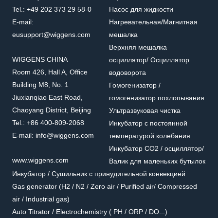
Tel.: +49 202 373 29 58-0
Насос для жидкости
E-mail:
Нагревательная/Mагнитная
eusupport@wiggens.com
мешалка
Верхняя мешалка
WIGGENS CHINA
осциллятор/ Осциллятор
Room 426, Hall A, Office
водоворота
Building M8, No. 1
Гомогенизатор /
Jiuxianqiao East Road,
гомогенизатор похлопывания
Chaoyang District, Beijing
Ультразвуковая чистка
Tel.: +86 400-809-2068
Инкубатор с постоянной
E-mail: info@wiggens.com
температурой колебания
Инкубатор CO2 / осциллятор/
www.wiggens.com
Валик для маленьких бутылок
Инкубатор / Cушильник с принудительной конвекцией
Gas generator (H2 / N2 / Zero air / Purified air/ Compressed
air / Industrial gas)
Auto Titrator / Electrochemistry ( PH / ORP / DO...)