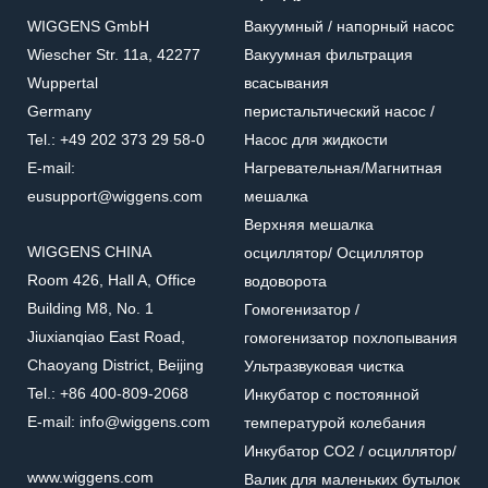
WIGGENS GmbH
Вакуумный / напорный насос
Wiescher Str. 11a, 42277
Вакуумная фильтрация
Wuppertal
всасывания
Germany
перистальтический насос /
Tel.: +49 202 373 29 58-0
Насос для жидкости
E-mail:
Нагревательная/Mагнитная
eusupport@wiggens.com
мешалка
Верхняя мешалка
WIGGENS CHINA
осциллятор/ Осциллятор
Room 426, Hall A, Office
водоворота
Building M8, No. 1
Гомогенизатор /
Jiuxianqiao East Road,
гомогенизатор похлопывания
Chaoyang District, Beijing
Ультразвуковая чистка
Tel.: +86 400-809-2068
Инкубатор с постоянной
E-mail: info@wiggens.com
температурой колебания
Инкубатор CO2 / осциллятор/
www.wiggens.com
Валик для маленьких бутылок