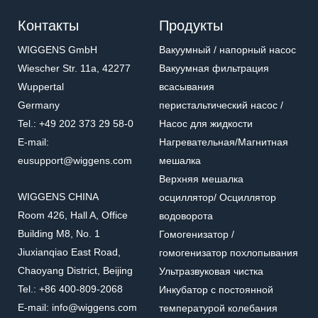
Контакты
Продукты
WIGGENS GmbH
Вакуумный / напорный насос
Wiescher Str. 11a, 42277
Вакуумная фильтрация
Wuppertal
всасывания
Germany
перистальтический насос /
Tel.: +49 202 373 29 58-0
Насос для жидкости
E-mail:
Нагревательная/Mагнитная
eusupport@wiggens.com
мешалка
Верхняя мешалка
WIGGENS CHINA
осциллятор/ Осциллятор
Room 426, Hall A, Office
водоворота
Building M8, No. 1
Гомогенизатор /
Jiuxianqiao East Road,
гомогенизатор похлопывания
Chaoyang District, Beijing
Ультразвуковая чистка
Tel.: +86 400-809-2068
Инкубатор с постоянной
E-mail: info@wiggens.com
температурой колебания