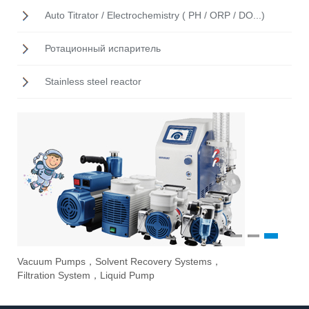
Auto Titrator / Electrochemistry ( PH / ORP / DO...)
Ротационный испаритель
Stainless steel reactor
1
2
3
Vacuum Pumps，Solvent Recovery Systems，
Ove
Sti
Eva
Filtration System，Liquid Pump
Stir