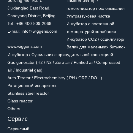
Building M8, No. 1
Гомогенизатор /
Jiuxianqiao East Road,
гомогенизатор похлопывания
Chaoyang District, Beijing
Ультразвуковая чистка
Tel.: +86 400-809-2068
Инкубатор с постоянной
E-mail: info@wiggens.com
температурой колебания
Инкубатор CO2 / осциллятор/
167200-41
www.wiggens.com
Валик для маленьких бутылок
Комплект для вынимания
Ножной переключатель
отработанной жидкости
Инкубатор / Cушильник с принудительной конвекцией
Комплект для вынимания
Ножной переключатель
отработанной жидкости
Gas generator (H2 / N2 / Zero air / Purified air/ Compressed
air / Industrial gas)
Auto Titrator / Electrochemistry ( PH / ORP / DO...)
Ротационный испаритель
Stainless steel reactor
Glass reactor
Others
Сервис
Сервисный