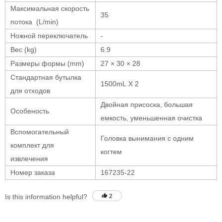
Максимальная скорость
35
потока (L/min)
Ножной переключатель
-
Вес (kg)
6.9
Размеры формы (mm)
27 × 30 × 28
Стандартная бутылка
1500mL X 2
для отходов
Двойная присоска, большая
Особеность
емкость, уменьшенная очистка
Вспомогательный
Головка вынимания с одним
комплект для
когтем
извлечения
Номер заказа
167235-22
Is this information helpful?
2