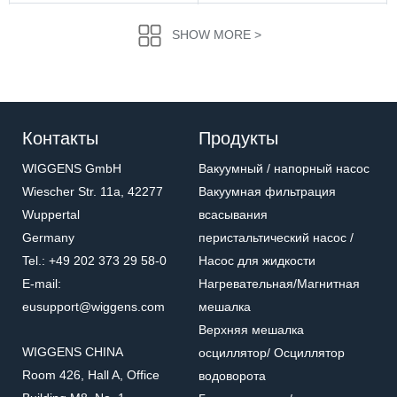
SHOW MORE >
Контакты
Продукты
WIGGENS GmbH
Вакуумный / напорный насос
Wiescher Str. 11a, 42277
Вакуумная фильтрация
Wuppertal
всасывания
194225-01
167201-31
Germany
перистальтический насос /
Мотыльковая секция
Бутылка для сбора
Tel.: +49 202 373 29 58-0
Насос для жидкости
фильтра
жидкости
Мотыльковая секция фильтра
Бутылка для сбора жидкости
E-mail:
Нагревательная/Mагнитная
eusupport@wiggens.com
мешалка
Верхняя мешалка
WIGGENS CHINA
осциллятор/ Осциллятор
Room 426, Hall A, Office
водоворота